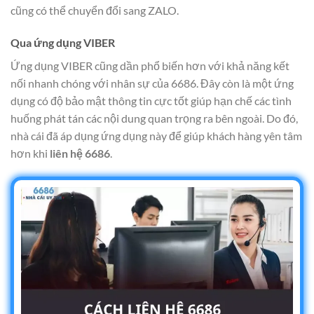
cũng có thể chuyển đổi sang ZALO.
Qua ứng dụng VIBER
Ứng dụng VIBER cũng dần phổ biến hơn với khả năng kết
nối nhanh chóng với nhân sự của 6686. Đây còn là một ứng
dụng có độ bảo mật thông tin cực tốt giúp hạn chế các tình
huống phát tán các nội dung quan trọng ra bên ngoài. Do đó,
nhà cái đã áp dụng ứng dụng này để giúp khách hàng yên tâm
hơn khi
liên hệ 6686
.