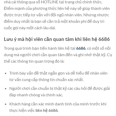
nhà cái thông qua số HOTLINE tại trang chủ chính thức.
Điểm mạnh của phương thức liên hệ này sẽ giúp thành viên
được trực tiếp tư vấn với đội ngũ nhân viên. Nhưng nhược
điểm duy nhất là bạn sẽ cần trả một khoản phí để duy trì
cuộc gọi này một cách lâu dài.
Lưu ý mà hội viên cần quan tâm khi liên hệ 6686
Trong quá trình bạn tiến hành liên hệ tại
6686
, có một số nội
dung mà người chơi cần quan tâm đến và ghi nhớ thật kỹ. Cụ
thể các thông tin quan trọng đó là:
Trình bày vấn đề thật ngắn gọn và dễ hiểu để nhân viên
tư vấn cung cấp thông tin chuẩn xác nhất.
Người chơi cần chuẩn bị thật kỹ các câu hỏi để được giải
đáp nhanh chóng và chính xác.
Khách hàng cần xác minh danh tính của mình trước khi
thực hiện việc
liên hệ 6686
.