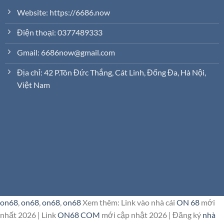
Website: https://6686.now
Điện thoại: 0377489333
Gmail:
6686now@gmail.com
Địa chỉ: 42 P.Tôn Đức Thắng, Cát Linh, Đống Đa, Hà Nội,
Việt Nam
on68
,
on68
,
on68
,
on68
Xem thêm: Link vào nhà cái
ON 68
mới
nhất 2026 | Link
ON68 COM
mới cập nhật 2026 | Đăng ký
nhà