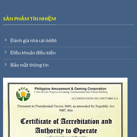
SẢN PHẨM TÍN NHIỆM
Đánh giá nhà cái 6686
Điều khoản điều kiện
Bảo mật thông tin