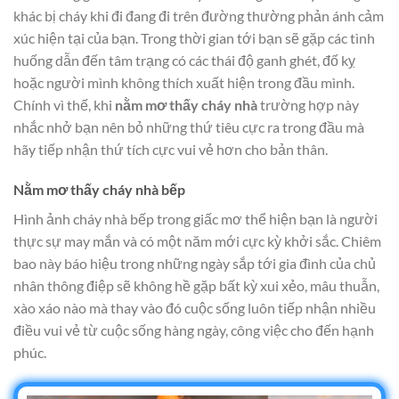
khác bị cháy khi đi đang đi trên đường thường phản ánh cảm
xúc hiện tại của bạn. Trong thời gian tới bạn sẽ gặp các tình
huống dẫn đến tâm trạng có các thái độ ganh ghét, đố kỵ
hoặc người mình không thích xuất hiện trong đầu mình.
Chính vì thế, khi
nằm mơ thấy cháy nhà
trường hợp này
nhắc nhở bạn nên bỏ những thứ tiêu cực ra trong đầu mà
hãy tiếp nhận thứ tích cực vui vẻ hơn cho bản thân.
Nằm mơ thấy cháy nhà bếp
Hình ảnh cháy nhà bếp trong giấc mơ thể hiện bạn là người
thực sự may mắn và có một năm mới cực kỳ khởi sắc. Chiêm
bao này báo hiệu trong những ngày sắp tới gia đình của chủ
nhân thông điệp sẽ không hề gặp bất kỳ xui xẻo, mâu thuẫn,
xào xáo nào mà thay vào đó cuộc sống luôn tiếp nhận nhiều
điều vui vẻ từ cuộc sống hàng ngày, công việc cho đến hạnh
phúc.