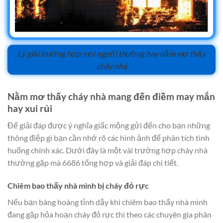
Lý giải trường hợp mọi người thường hay nằm mơ thấy
cháy nhà
Nằm mơ thấy cháy nhà mang đến điềm may mắn
hay xui rủi
Để giải đáp được ý nghĩa giấc mộng gửi đến cho bạn những
thông điệp gì bạn cần nhớ rõ các hình ảnh để phân tích tình
huống chính xác. Dưới đây là một vài trường hợp cháy nhà
thường gặp mà 6686 tổng hợp và giải đáp chi tiết.
Chiêm bao thấy nhà mình bị cháy đỏ rực
Nếu bạn bàng hoàng tỉnh dậy khi chiêm bao thấy nhà mình
đang gặp hỏa hoạn cháy đỏ rực thì theo các chuyên gia phân