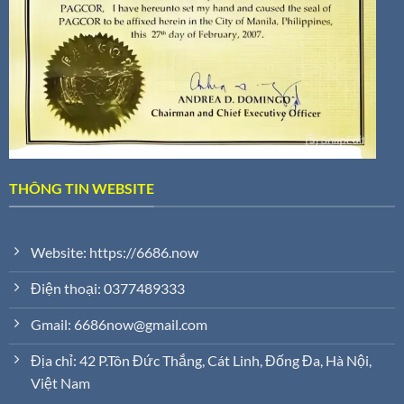
THÔNG TIN WEBSITE
Website: https://6686.now
Điện thoại: 0377489333
Gmail:
6686now@gmail.com
Địa chỉ: 42 P.Tôn Đức Thắng, Cát Linh, Đống Đa, Hà Nội,
Việt Nam