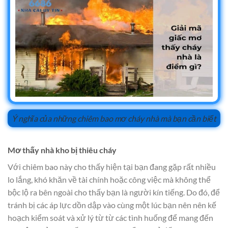
Ý nghĩa của những chiêm bao mơ cháy nhà mà bạn cần biết
Mơ thấy nhà kho bị thiêu cháy
Với chiêm bao này cho thấy hiện tại bạn đang gặp rất nhiều
lo lắng, khó khăn về tài chính hoặc công việc mà không thể
bộc lộ ra bên ngoài cho thấy bạn là người kín tiếng. Do đó, để
tránh bị các áp lực dồn dập vào cùng một lúc bạn nên nên kế
hoạch kiểm soát và xử lý từ từ các tình huống để mang đến